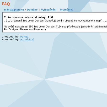
FAQ
manual.pipni.cz
>
Domény
|
Vyhledávání
|
Problémy?
.tld
Co to znamená na konci domény
.
.tld
.c
znamená Top Level Domain. Označuje se tím obecná koncovka domény např.
Na světě existuje asi 250 Top Level Domain. TLD jsou přidělovány jednotlivým státům nebo teritoriím na základě rozhodnutí Světové Registrační Autority, společnosti ICANN (Internet Corporation
For Assigned Names and Numbers)
Created by
PIPNI
Powered by
Firebird