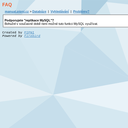
FAQ
manual.pipni.cz
>
Databáze
|
Vyhledávání
|
Problémy?
Podporujete "replikace MySQL"?
Bohužel v současné době není možné tuto funkci MySQL využívat.
Created by
PIPNI
Powered by
Firebird